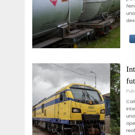
ferr
una
des
In
fu
Publ
Carl
int
una
ope
rea