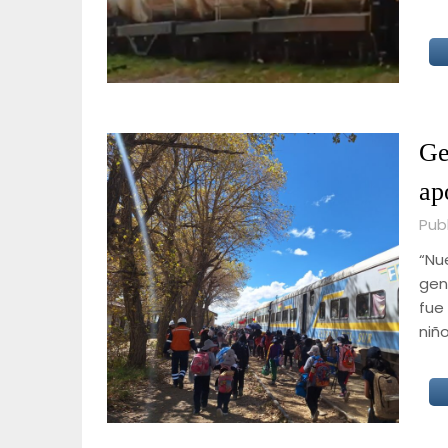
Ge
ap
Pub
“Nu
gen
fue
niño