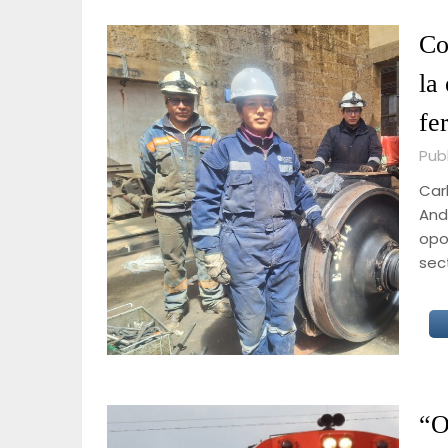
Co
la
fe
Pub
Carl
And
opo
sect
“O