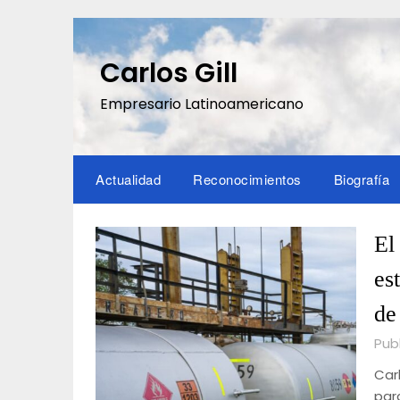
Saltar
al
contenido
Carlos Gill
Empresario Latinoamericano
Actualidad
Reconocimientos
Biografía
El
es
de
Publ
Carl
par