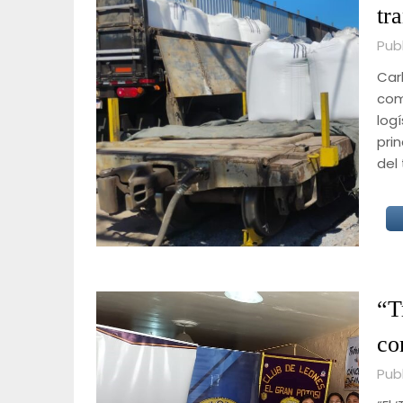
tr
Pub
Carl
com
logí
prin
del
“T
co
Publ