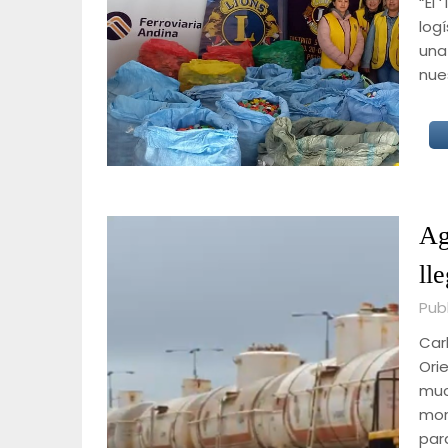
“El
log
una
nue
Ag
ll
Publ
Carl
Ori
muc
mor
par