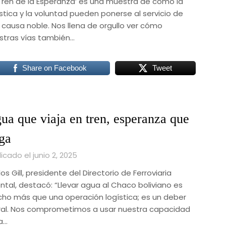
 ‘Tren de la Esperanza’ es una muestra de cómo la
ística y la voluntad pueden ponerse al servicio de
 causa noble. Nos llena de orgullo ver cómo
stras vías también…
Share on Facebook
Tweet
ua que viaja en tren, esperanza que
ega
icado el junio 2, 2025
os Gill, presidente del Directorio de Ferroviaria
ental, destacó: “Llevar agua al Chaco boliviano es
ho más que una operación logística; es un deber
al. Nos comprometimos a usar nuestra capacidad
a…