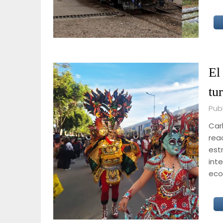
El
tu
Publ
Carl
reac
est
inte
eco