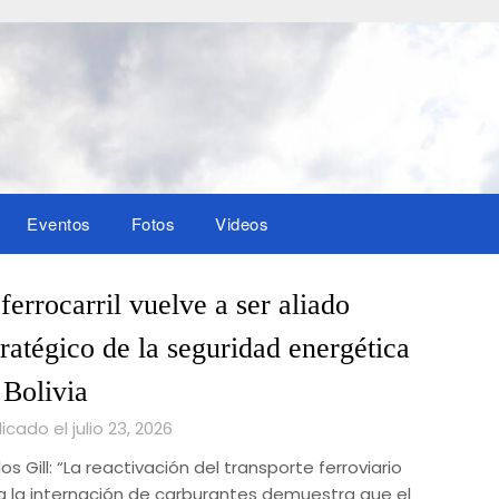
Eventos
Fotos
Videos
 ferrocarril vuelve a ser aliado
tratégico de la seguridad energética
 Bolivia
icado el julio 23, 2026
os Gill: “La reactivación del transporte ferroviario
a la internación de carburantes demuestra que el