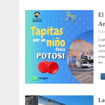
El
An
Pub
Carl
que
com
med
es…
La