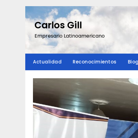
Saltar
al
contenido
Carlos Gill
Empresario Latinoamericano
Actualidad
Reconocimientos
Bio