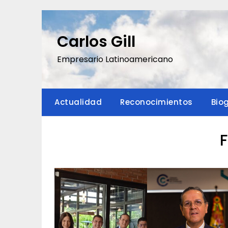
Saltar
al
contenido
Carlos Gill
Empresario Latinoamericano
Actualidad
Reconocimientos
Bio
F