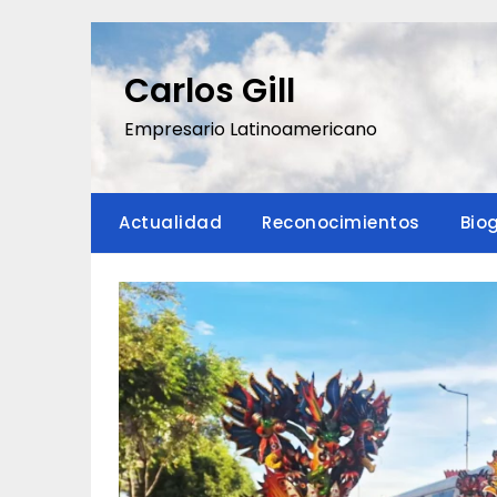
Saltar
al
contenido
Carlos Gill
Empresario Latinoamericano
Actualidad
Reconocimientos
Bio