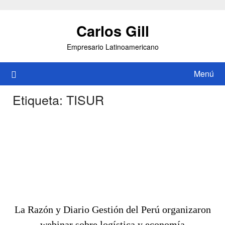
Saltar
al
Carlos Gill
contenido
Empresario Latinoamericano
Menú
Etiqueta:
TISUR
La Razón y Diario Gestión del Perú organizaron
webinar sobre logística y economía