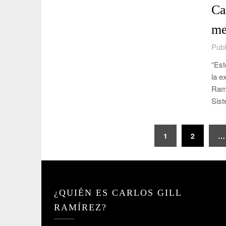
Ca
me
Publ
“Est
la e
Ramí
Sist
Paginación
1
2
…
de
entradas
¿QUIÉN ES CARLOS GILL
RAMÍREZ?