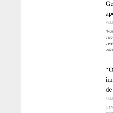
Ge
ap
Publ
“Nue
valo
cele
patr
“O
im
de
Publ
Carl
rápi