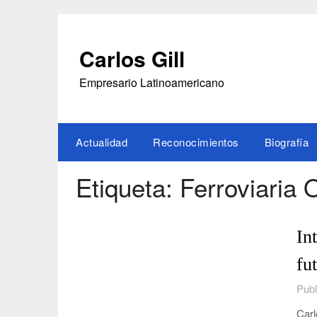
Saltar
al
contenido
Carlos Gill
Empresario Latinoamericano
Actualidad
Reconocimientos
Biografía
Etiqueta:
Ferroviaria O
In
fu
Publ
Carl