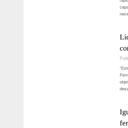
capa
nece
Li
co
Publ
“Est
Ferr
obje
desa
Ig
fe