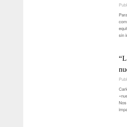
Publ
Para
comp
equi
sin 
“L
nu
Publ
Carl
«nue
Nos 
impa