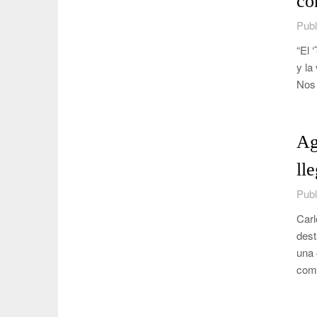
co
Publ
“El 
y la
Nos 
Ag
ll
Publ
Carl
dest
una 
comp