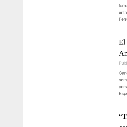
ferr
entr
Ferr
El
An
Publ
Carl
somo
pers
Esp
“T