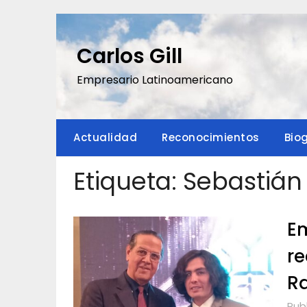
Saltar
al
contenido
Carlos Gill
Empresario Latinoamericano
Actualidad
Reconocimientos
Bio
Etiqueta:
Sebastián
Em
re
Ra
Pub