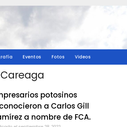
grafía
Eventos
Fotos
Videos
 Careaga
presarios potosinos
conocieron a Carlos Gill
mírez a nombre de FCA.
licado el septiembre 28, 2022