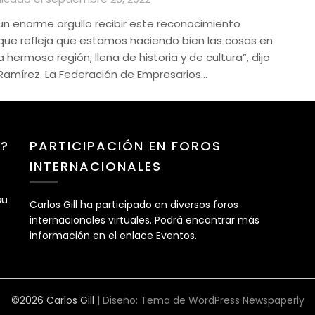
 un enorme orgullo recibir este reconocimiento
que refleja que estamos haciendo bien las cosas en
 hermosa región, llena de historia y de cultura”, dijo
l Ramírez. La Federación de Empresarios…
Z?
PARTICIPACIÓN EN FOROS
INTERNACIONALES
su
Carlos Gill ha participado en diversos foros
internacionales virtuales. Podrá encontrar más
información en el enlace Eventos.
©2026 Carlos Gill
| Diseño:
Tema de WordPress Newspaperly