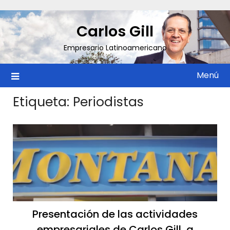
Saltar
al
Carlos Gill
contenido
Empresario Latinoamericano
Menú
Etiqueta:
Periodistas
Presentación de las actividades
empresariales de Carlos Gill, a