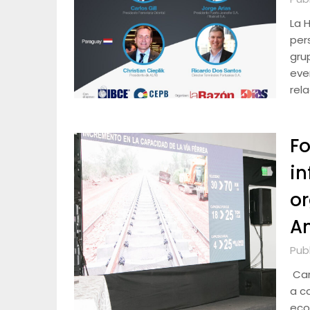
La 
per
gru
eve
rel
Fo
in
or
A
Pub
Carl
a c
eco