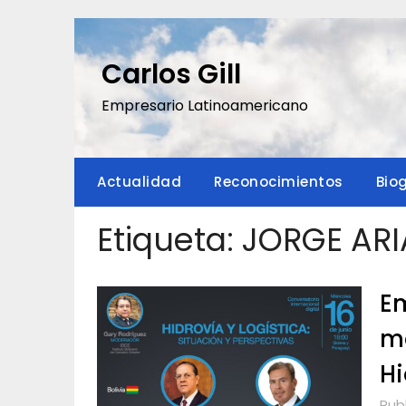
Saltar
al
contenido
Carlos Gill
Empresario Latinoamericano
Actualidad
Reconocimientos
Bio
Etiqueta:
JORGE ARI
Em
má
Hi
Publ