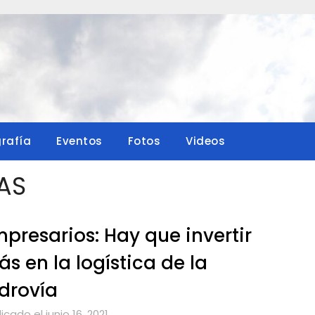
grafía
Eventos
Fotos
Videos
AS
presarios: Hay que invertir
s en la logística de la
drovía
icado el junio 16, 2021