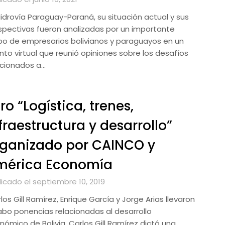
Hidrovía Paraguay-Paraná, su situación actual y sus
spectivas fueron analizadas por un importante
po de empresarios bolivianos y paraguayos en un
nto virtual que reunió opiniones sobre los desafíos
acionados a…
ro “Logística, trenes,
fraestructura y desarrollo”
ganizado por CAINCO y
mérica Economía
licado el septiembre 10, 2019
os Gill Ramírez, Enrique García y Jorge Arias llevaron
abo ponencias relacionadas al desarrollo
nómico de Bolivia. Carlos Gill Ramírez dictó una