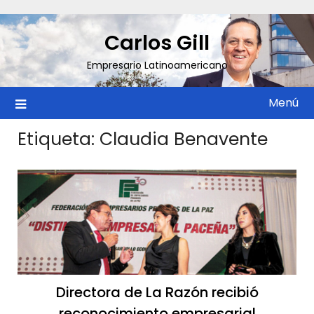
Saltar
al
Carlos Gill
contenido
Empresario Latinoamericano
Menú
Etiqueta:
Claudia Benavente
Directora de La Razón recibió
reconocimiento empresarial