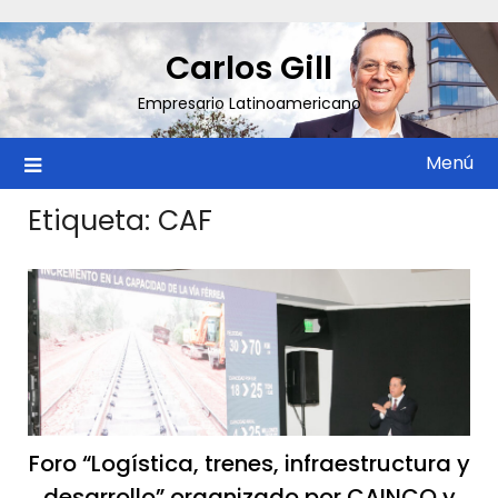
Saltar
al
Carlos Gill
contenido
Empresario Latinoamericano
Menú
Etiqueta:
CAF
Foro “Logística, trenes, infraestructura y
desarrollo” organizado por CAINCO y