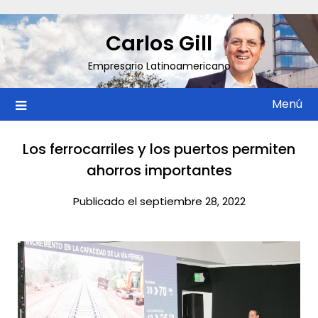
Saltar
al
Carlos Gill
contenido
Empresario Latinoamericano
Menú
Los ferrocarriles y los puertos permiten
ahorros importantes
Publicado el septiembre 28, 2022