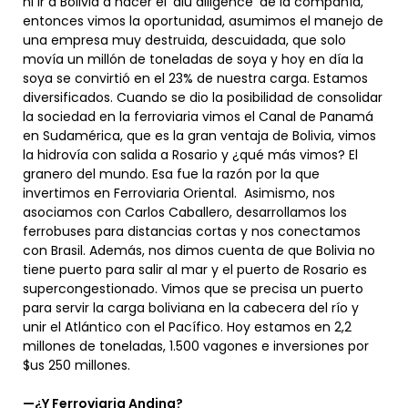
ni ir a Bolivia a hacer el ‘diu diligence’ de la compañía,
entonces vimos la oportunidad, asumimos el manejo de
una empresa muy destruida, descuidada, que solo
movía un millón de toneladas de soya y hoy en día la
soya se convirtió en el 23% de nuestra carga. Estamos
diversificados. Cuando se dio la posibilidad de consolidar
la sociedad en la ferroviaria vimos el Canal de Panamá
en Sudamérica, que es la gran ventaja de Bolivia, vimos
la hidrovía con salida a Rosario y ¿qué más vimos? El
granero del mundo. Esa fue la razón por la que
invertimos en Ferroviaria Oriental. Asimismo, nos
asociamos con Carlos Caballero, desarrollamos los
ferrobuses para distancias cortas y nos conectamos
con Brasil. Además, nos dimos cuenta de que Bolivia no
tiene puerto para salir al mar y el puerto de Rosario es
supercongestionado. Vimos que se precisa un puerto
para servir la carga boliviana en la cabecera del río y
unir el Atlántico con el Pacífico. Hoy estamos en 2,2
millones de toneladas, 1.500 vagones e inversiones por
$us 250 millones.
—¿Y Ferroviaria Andina?